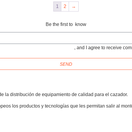
1
2
→
Be the first to know
TIONS and the
PRIVACY POLICY
, and I agree to receive c
SEND
e la distribución de equipamiento de calidad para el cazador.
peos los productos y tecnologías que les permitan salir al mont