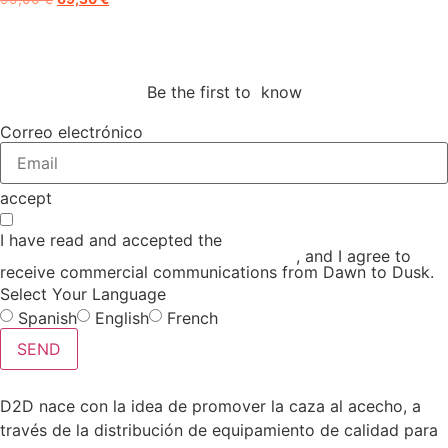
desde
precio
precio
30,00 €
original
actual
hasta
era:
es:
500,00 €
99,00 €.
69,30 €.
Be the first to know
Correo electrónico
accept
I have read and accepted the
GENERAL TERMS AND
CONDITIONS and the
PRIVACY POLICY
, and I agree to
receive commercial communications from Dawn to Dusk.
Select Your Language
Spanish
English
French
SEND
D2D nace con la idea de promover la caza al acecho, a
través de la distribución de equipamiento de calidad para