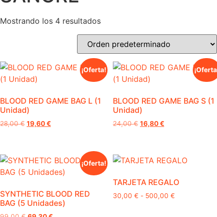
Mostrando los 4 resultados
¡Oferta!
¡Oferta
BLOOD RED GAME BAG L (1
BLOOD RED GAME BAG S (1
Unidad)
Unidad)
El
El
El
El
28,00
€
19,60
€
24,00
€
16,80
€
precio
precio
precio
precio
original
actual
original
actual
era:
es:
era:
es:
28,00 €.
19,60 €.
24,00 €.
16,80 €.
¡Oferta!
TARJETA REGALO
SYNTHETIC BLOOD RED
Rango
30,00
€
-
500,00
€
BAG (5 Unidades)
de
precios:
El
El
99,00
€
69,30
€