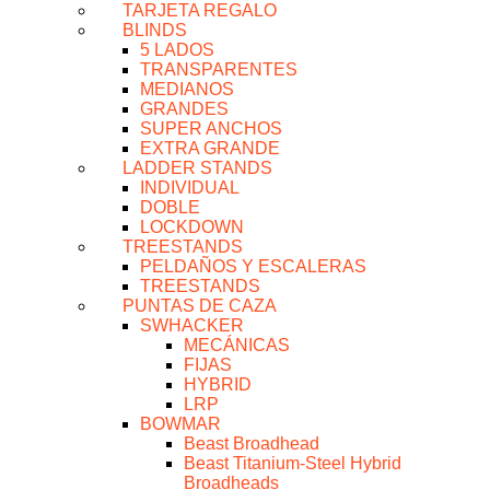
TARJETA REGALO
BLINDS
5 LADOS
TRANSPARENTES
MEDIANOS
GRANDES
SUPER ANCHOS
EXTRA GRANDE
LADDER STANDS
INDIVIDUAL
DOBLE
LOCKDOWN
TREESTANDS
PELDAÑOS Y ESCALERAS
TREESTANDS
PUNTAS DE CAZA
SWHACKER
MECÁNICAS
FIJAS
HYBRID
LRP
BOWMAR
Beast Broadhead
Beast Titanium-Steel Hybrid
Broadheads