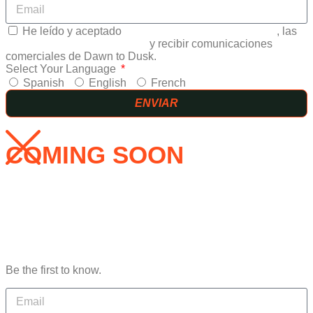
He leído y aceptado
CONDICIONES GENERALES
, las
POLITICA DE PRIVACIDAD
y recibir comunicaciones
comerciales de Dawn to Dusk.
Select Your Language
Spanish
English
French
ENVIAR
COMING SOON
Be the first to know.