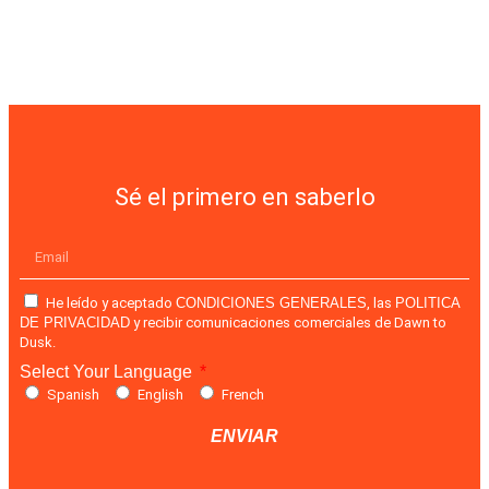
Sé el primero en saberlo
He leído y aceptado
CONDICIONES GENERALES
, las
POLITICA
DE PRIVACIDAD
y recibir comunicaciones comerciales de Dawn to
Dusk.
Select Your Language
Spanish
English
French
ENVIAR