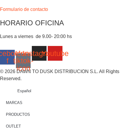
Formulario de contacto
HORARIO OFICINA
Lunes a viernes de 9.00- 20:00 hs
cebook-
Icon-
Instagram
Youtube
f
tiktok-
icon
© 2026 DAWN TO DUSK DISTRIBUCION S.L. All Rights
Reserved.
Español
MARCAS
PRODUCTOS
OUTLET