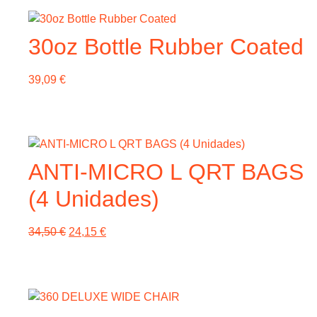
30oz Bottle Rubber Coated
39,09
€
Este
producto
tiene
ANTI-MICRO L QRT BAGS
múltiples
variantes.
(4 Unidades)
Las
opciones
El
El
34,50
€
24,15
€
se
precio
precio
pueden
original
actual
elegir
era:
es:
en
34,50 €.
24,15 €.
la