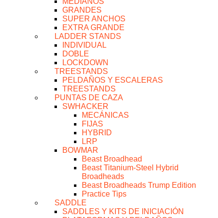
MEDIANOS
GRANDES
SUPER ANCHOS
EXTRA GRANDE
LADDER STANDS
INDIVIDUAL
DOBLE
LOCKDOWN
TREESTANDS
PELDAÑOS Y ESCALERAS
TREESTANDS
PUNTAS DE CAZA
SWHACKER
MECÁNICAS
FIJAS
HYBRID
LRP
BOWMAR
Beast Broadhead
Beast Titanium-Steel Hybrid
Broadheads
Beast Broadheads Trump Edition
Practice Tips
SADDLE
SADDLES Y KITS DE INICIACIÓN