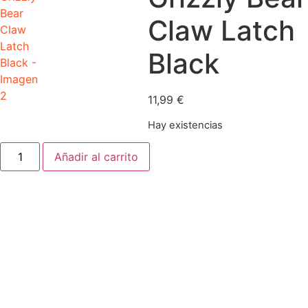
Claw Latch
Black
11,99
€
Hay existencias
Grizzly
Añadir al carrito
Bear
Claw
Latch
Black
cantidad