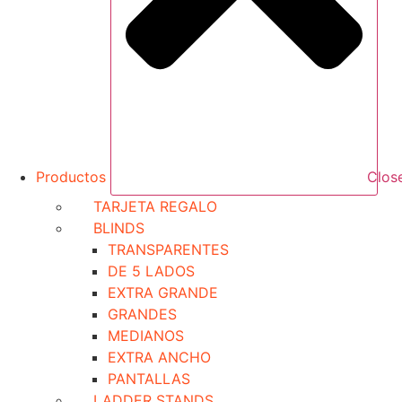
Productos
Clos
TARJETA REGALO
BLINDS
TRANSPARENTES
DE 5 LADOS
EXTRA GRANDE
GRANDES
MEDIANOS
EXTRA ANCHO
PANTALLAS
LADDER STANDS