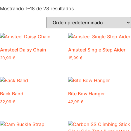
Mostrando 1–18 de 28 resultados
Amsteel Daisy Chain
Amsteel Single Step Aider
20,99
€
15,99
€
Back Band
Bite Bow Hanger
32,99
€
42,99
€
Este
producto
tiene
múltiples