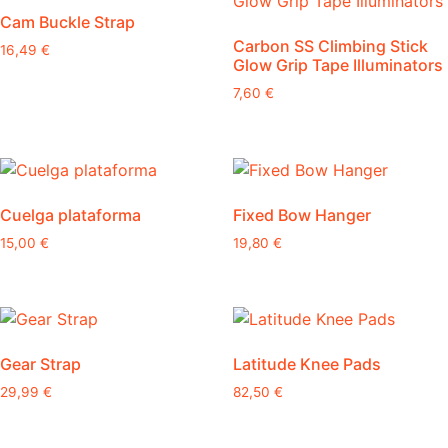
Cam Buckle Strap
variantes.
Carbon SS Climbing Stick
Las
16,49
€
Glow Grip Tape Illuminators
opciones
7,60
€
se
pueden
elegir
en
la
Cuelga plataforma
Fixed Bow Hanger
página
de
15,00
€
19,80
€
producto
Gear Strap
Latitude Knee Pads
29,99
€
82,50
€