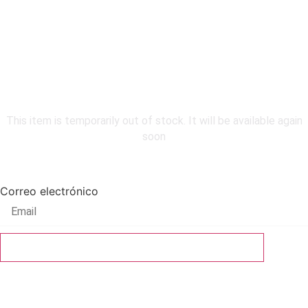
COMING
SOON
This item is temporarily out of stock. It will be available again
soon
Be the first to know.
Correo electrónico
Be the first to know. Notify me when available