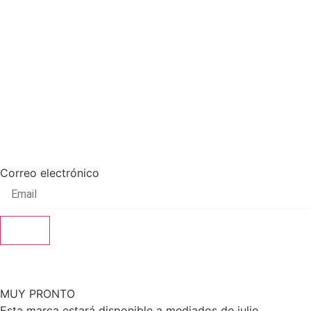
COMING
SOON
Be the first to know.
Correo electrónico
Send
MUY PRONTO
Esta marca estará disponible a mediados de julio.