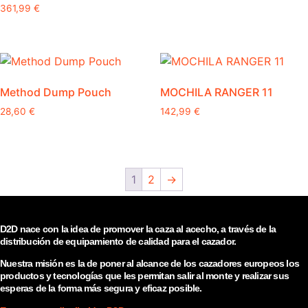
precio
precio
opciones
361,99
€
Este
original
actual
se
producto
era:
es:
pueden
tiene
489,00 €.
415,65 €.
elegir
múltiples
en
variantes.
la
Method Dump Pouch
MOCHILA RANGER 11
Las
página
opciones
28,60
€
142,99
€
de
se
producto
pueden
elegir
en
1
2
→
la
página
de
D2D nace con la idea de promover la caza al acecho, a través de la
producto
distribución de equipamiento de calidad para el cazador.
Nuestra misión es la de poner al alcance de los cazadores europeos los
productos y tecnologías que les permitan salir al monte y realizar sus
esperas de la forma más segura y eficaz posible.