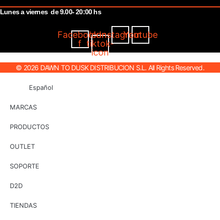
Lunes a viernes de 9.00- 20:00 hs
Facebook-
Icon-
Instagram
Youtube
f
tiktok-
icon
© 2026 DAWN TO DUSK DISTRIBUCION S.L. All Rights Reserved.
Español
MARCAS
PRODUCTOS
OUTLET
SOPORTE
D2D
TIENDAS