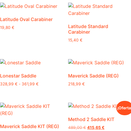
Latitude Oval Carabiner
Latitude Standard
19,80
€
Carabiner
15,40
€
Lonestar Saddle
Maverick Saddle (REG)
Rango
328,99
€
-
361,99
€
218,99
€
de
Este
precios:
producto
desde
tiene
328,99 €
¡Oferta
múltiples
hasta
361,99 €
Method 2 Saddle KIT
variantes.
Maverick Saddle KIT (REG)
Las
El
El
489,00
€
415,65
€