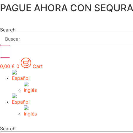
PAGUE AHORA CON SEQURA 
Ir
al
contenido
Search
0,00
€
0
Cart
Search