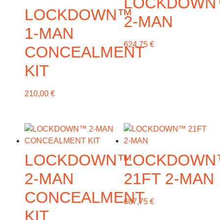
LOCKDOWN
LOCKDOWN™
2-MAN
1-MAN
624,75
€
CONCEALMENT
KIT
210,00
€
LOCKDOWN™
LOCKDOWN
2-MAN
21FT 2-MAN
CONCEALMENT
687,75
€
KIT