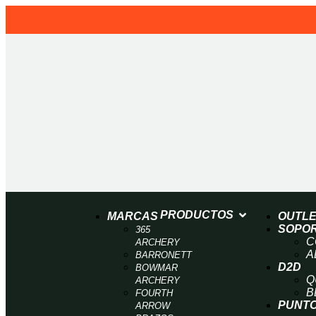
PRODUCTOS
MARCAS
OUTL
SOPO
365
C
ARCHERY
A
BARRONETT
D2D
BOWMAR
Q
ARCHERY
B
FOURTH
PUNTO
ARROW