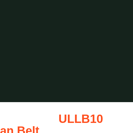
ULLB10
an Belt