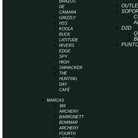
BRAZOS
OUTLE
DE
SOPO
CÁMARA
C
GRIZZLY
A
HSS
D2D
KOOLA
Q
BUCK
B
LATITUDE
PUNTO
RIVERS
EDGE
SPY
HIGH
SWHACKER
THE
HUNTING
DAY
CAFÉ
MARCAS
365
ARCHERY
BARRONETT
BOWMAR
ARCHERY
FOURTH